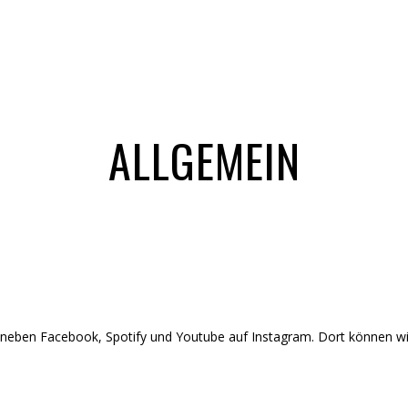
THE SHOW
BILDER
VIDEOS
AUFTRITTE
KONTAKT
IM
ALLGEMEIN
ch neben Facebook, Spotify und Youtube auf Instagram. Dort können w